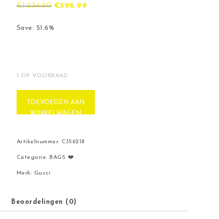
Oorspronkelijke prijs was: €1,234.20.
Huidige prijs is: €596.99.
€
1,234.20
€
596.99
Save: 51.6%
1 OP VOORRAAD
Supreme Shoulder Bag aantal
TOEVOEGEN AAN
WINKELWAGEN
Artikelnummer:
C356218
Categorie:
BAGS ❤️
Merk:
Gucci
Beoordelingen (0)