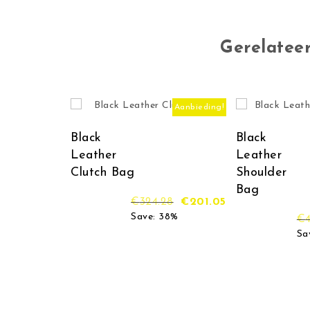
Gerelatee
Aanbieding!
Black
Black
Leather
Leather
Clutch Bag
Shoulder
Bag
Oorspronkelijke prijs wa
Huidige prijs is
€
324.28
€
201.05
Save: 38%
€
Sa