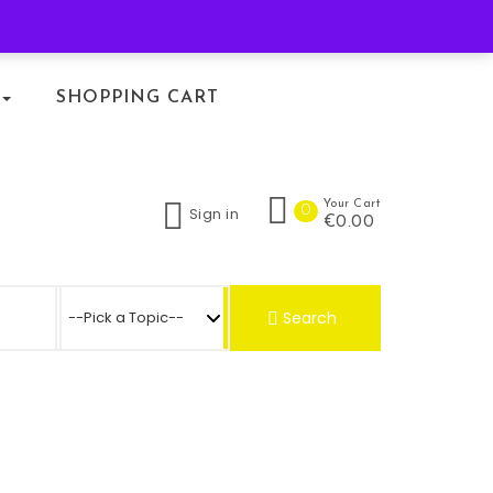
KLACHTENREGELING
SHOPPING CART
Your Cart
0
Sign in
€0.00
Search for:
Search