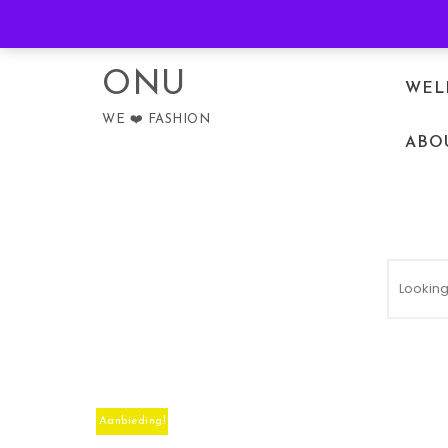
Skip to content
PRIVACY POLICY
ONU
WEL
WE ❤️ FASHION
ABO
Aanbieding!