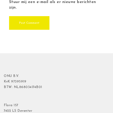
Stuur mij een e-mail als er nieuwe berichten
zijn.
ONU B.V.
KvK
97395919
BTW: NL868034174B01
Flora
157
7422 LS Deventer