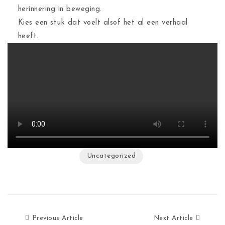
herinnering in beweging.
Kies een stuk dat voelt alsof het al een verhaal
heeft.
Uncategorized
Previous Article
Next Ar
Previous Article
Next Article