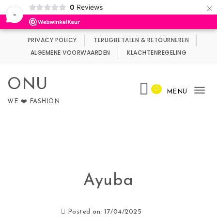
×
0
Reviews
Wij maken gebruik van cookies.
Negeren
-
Skip to content
PRIVACY POLICY
TERUGBETALEN & RETOURNEREN
ALGEMENE VOORWAARDEN
KLACHTENREGELING
ONU
0
MENU
Tog
WE ❤️ FASHION
nav
Ayuba
Posted on: 17/04/2025