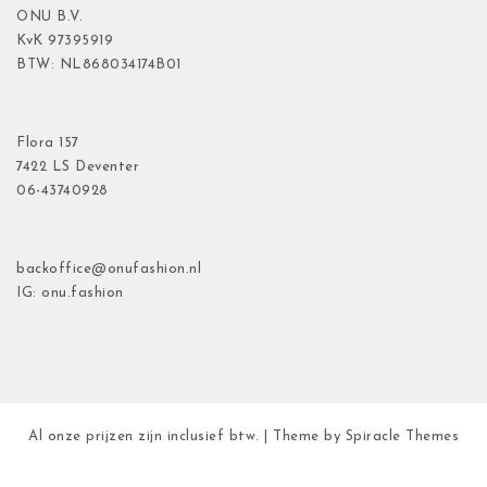
ONU B.V.
KvK
97395919
BTW: NL868034174B01
Flora
157
7422 LS Deventer
06-43740928
backoffice@onufashion.nl
IG: onu.fashion
Al onze prijzen zijn inclusief btw.
| Theme by
Spiracle Themes