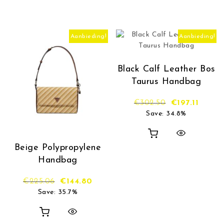
Aanbieding!
Aanbieding!
Black Calf Leather Bos
Taurus Handbag
Oorspronkelij
Huidige
€
302.50
€
197.11
Save: 34.8%
Beige Polypropylene
Handbag
Oorspronkelijke prijs was: €225.06.
Huidige prijs is: €144.80.
€
225.06
€
144.80
Save: 35.7%