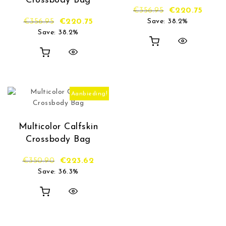
Crossbody Bag
Oorspronkelijk
Huidig
€
356.95
€
220.75
Oorspronkelijke prijs was: €356.95.
Huidige prijs is: €220.75.
€
356.95
€
220.75
Save: 38.2%
Save: 38.2%
Aanbieding!
Multicolor Calfskin
Crossbody Bag
Oorspronkelijke prijs was: €350.90.
Huidige prijs is: €223.62.
€
350.90
€
223.62
Save: 36.3%