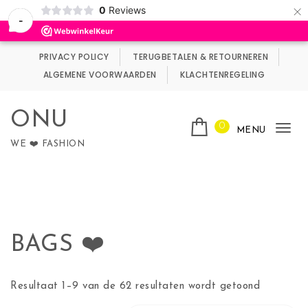
×
0
Reviews
Wij maken gebruik van cookies.
Negeren
-
Skip to content
PRIVACY POLICY
TERUGBETALEN & RETOURNEREN
ALGEMENE VOORWAARDEN
KLACHTENREGELING
ONU
0
MENU
Tog
WE ❤️ FASHION
nav
BAGS ❤️
Gesorteer
Resultaat 1–9 van de 62 resultaten wordt getoond