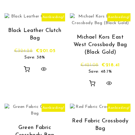
Aanbieding!
Aanbieding!
Black Leather Clutch
Michael Kors East
Bag
West Crossbody Bag
Oorspronkelijke prijs was: €324.28.
Huidige prijs is: €201.05.
€
324.28
€
201.05
(Black Gold)
Save: 38%
Oorspronkelijk
Huidige
€
421.08
€
218.41
Save: 48.1%
Aanbieding!
Aanbieding!
Red Fabric Crossbody
Green Fabric
Bag