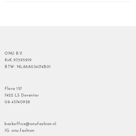
ONU B.V.
KvK
97395919
BTW: NL868034174B01
Flora
157
7422 LS Deventer
06-43740928
backoffice@onufashion.nl
IG: onu.fashion