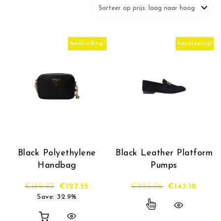
Aanbieding!
Aanbieding!
Black Polyethylene
Black Leather Platform
Handbag
Pumps
Oorspronkelijke prijs was: €189.97.
Huidige prijs is: €127.55.
Oorspronkelijk
Huidige
€
189.97
€
127.55
€
225.06
€
143.18
Save: 32.9%
Dit product hee