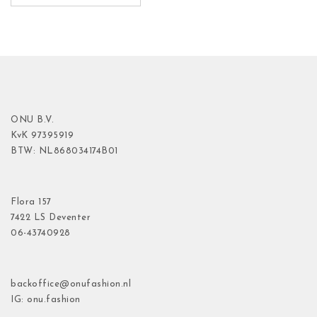
ONU B.V.
KvK
97395919
BTW: NL868034174B01
Flora
157
7422 LS Deventer
06-43740928
backoffice@onufashion.nl
IG: onu.fashion