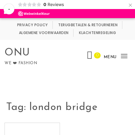
×
0
Reviews
Wij maken gebruik van cookies.
Negeren
-
Skip to content
PRIVACY POLICY
TERUGBETALEN & RETOURNEREN
ALGEMENE VOORWAARDEN
KLACHTENREGELING
ONU
0
MENU
Tog
WE ❤️ FASHION
nav
Tag:
london bridge