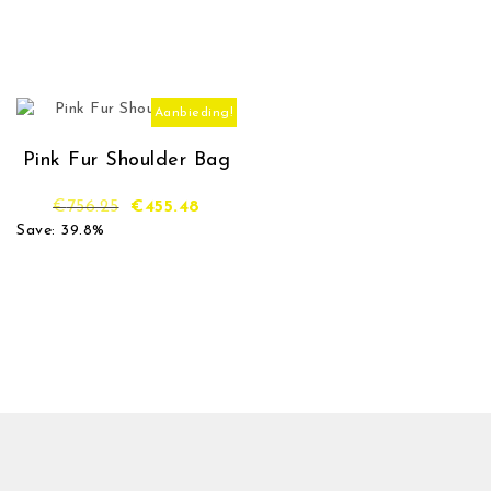
Aanbieding!
Pink Fur Shoulder Bag
Oorspronkelijke prijs was: €756.25.
Huidige prijs is: €455.48.
€
756.25
€
455.48
Save: 39.8%