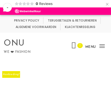
×
0
Reviews
Wij maken gebruik van cookies.
Negeren
-
Skip to content
PRIVACY POLICY
TERUGBETALEN & RETOURNEREN
ALGEMENE VOORWAARDEN
KLACHTENREGELING
ONU
0
MENU
Tog
WE ❤️ FASHION
nav
Aanbieding!