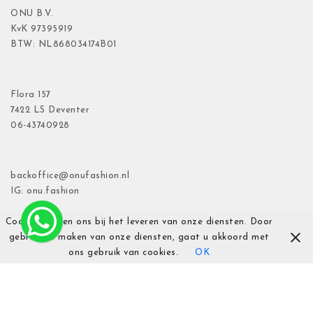
ONU B.V.
KvK
97395919
BTW: NL868034174B01
Flora
157
7422 LS Deventer
06-43740928
backoffice@onufashion.nl
IG: onu.fashion
Cookies helpen ons bij het leveren van onze diensten. Door
gebruik te maken van onze diensten, gaat u akkoord met
ons gebruik van cookies.
OK
Al onze prijzen zijn inclusief btw.
| Theme by
Spiracle Themes