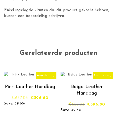
Enkel ingelogde klanten die dit product gekocht hebben,
kunnen een beoordeling schrijven.
Gerelateerde producten
Aanbieding!
Aanbieding!
Pink Leather Handbag
Beige Leather
Handbag
Oorspronkelijke prijs was: €657.03.
Huidige prijs is: €396.80.
€
657.03
€
396.80
Save: 39.6%
Oorspronkelijk
Huidig
€
657.03
€
396.80
Save: 39.6%