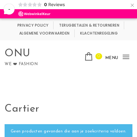
×
0
Reviews
Wij maken gebruik van cookies.
Negeren
-
Skip to content
PRIVACY POLICY
TERUGBETALEN & RETOURNEREN
ALGEMENE VOORWAARDEN
KLACHTENREGELING
ONU
0
MENU
Tog
WE ❤️ FASHION
nav
Cartier
Geen producten gevonden die aan je zoekcriteria voldoen.