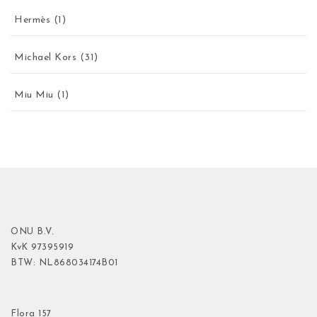
Hermès
(1)
Michael Kors
(31)
Miu Miu
(1)
ONU B.V.
KvK
97395919
BTW: NL868034174B01
Flora
157