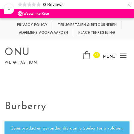
×
0
Reviews
Wij maken gebruik van cookies.
Negeren
-
Skip to content
PRIVACY POLICY
TERUGBETALEN & RETOURNEREN
ALGEMENE VOORWAARDEN
KLACHTENREGELING
ONU
0
MENU
Tog
WE ❤️ FASHION
nav
Burberry
Geen producten gevonden die aan je zoekcriteria voldoen.