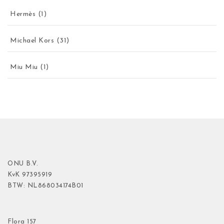
Hermès
(1)
Michael Kors
(31)
Miu Miu
(1)
ONU B.V.
KvK
97395919
BTW: NL868034174B01
Flora
157