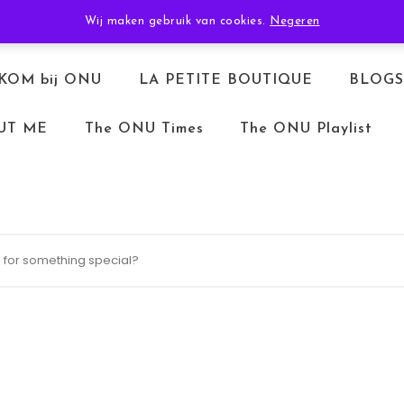
TERUGBETALEN & RETOURNEREN
ALGEMENE VOORWAARDEN
Wij maken gebruik van cookies.
Negeren
KOM bij ONU
LA PETITE BOUTIQUE
BLOGS
UT ME
The ONU Times
The ONU Playlist