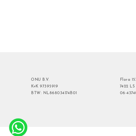
ONU B.V.
Flora
15
KvK
97395919
7422 LS
BTW: NL868034174B01
06-437