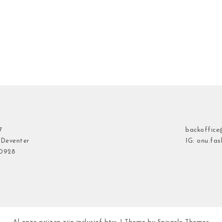
7
backoffice
 Deventer
IG: onu.fas
40928