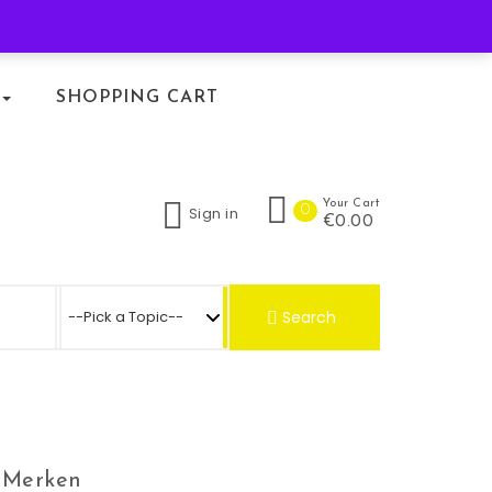
KLACHTENREGELING
SHOPPING CART
Your Cart
0
Sign in
€0.00
Search for:
Search
Merken