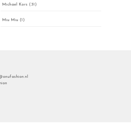
Michael Kors
(31)
Miu Miu
(1)
@onufashion.nl
hion