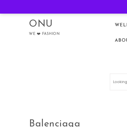
Skip to content
PRIVACY POLICY
ONU
WEL
WE ❤️ FASHION
ABO
Balenciaga