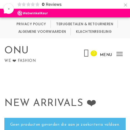
×
0
Reviews
Wij maken gebruik van cookies.
Negeren
-
Skip to content
PRIVACY POLICY
TERUGBETALEN & RETOURNEREN
ALGEMENE VOORWAARDEN
KLACHTENREGELING
ONU
0
MENU
Tog
WE ❤️ FASHION
nav
NEW ARRIVALS ❤️
Geen producten gevonden die aan je zoekcriteria voldoen.