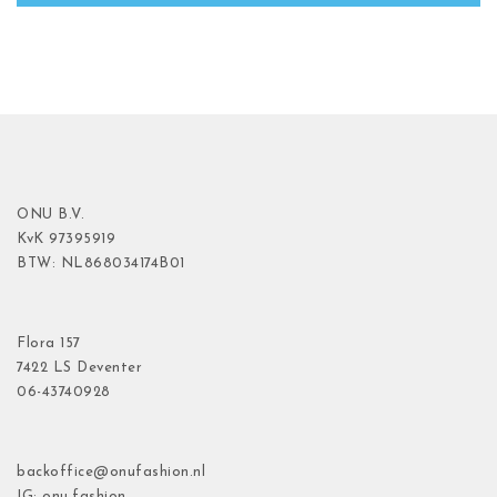
ONU B.V.
KvK
97395919
BTW: NL868034174B01
Flora
157
7422 LS Deventer
06-43740928
backoffice@onufashion.nl
IG: onu.fashion