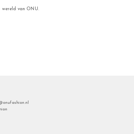
de wereld van ONU.
@onufashion.nl
hion