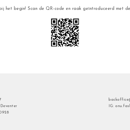
ij het begin! Scan de QR-code en raak geïntroduceerd met 
7
backoffice
 Deventer
IG: onu.fas
40928