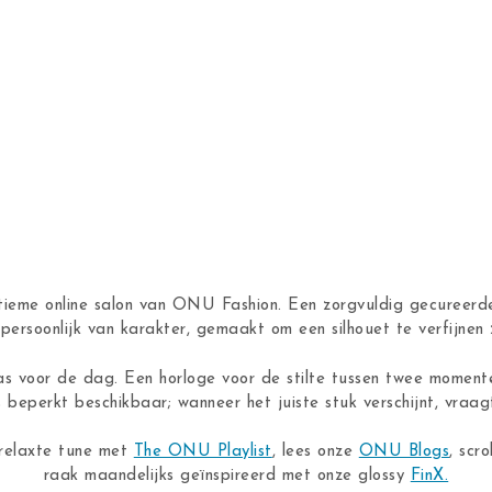
ntieme online salon van ONU Fashion. Een zorgvuldig gecureerde
n, persoonlijk van karakter, gemaakt om een silhouet te verfijne
as voor de dag. Een horloge voor de stilte tussen twee moment
s beperkt beschikbaar; wanneer het juiste stuk verschijnt, vraagt
 relaxte tune met
The ONU Playlist
, lees onze
ONU Blogs
, scro
raak maandelijks geïnspireerd met onze glossy
FinX.