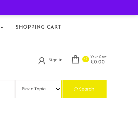
KLACHTENREGELING
SHOPPING CART
Your Cart
0
Sign in
€0.00
Search for:
Search