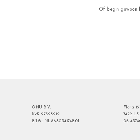
Of begin gewoon b
ONU B.V.
Flora
15
KvK
97395919
7422 LS
BTW: NL868034174B01
06-437