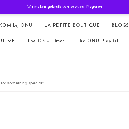
TERUGBETALEN & RETOURNEREN
ALGEMENE VOORWAARDEN
Wij maken gebruik van cookies.
Negeren
KOM bij ONU
LA PETITE BOUTIQUE
BLOGS
UT ME
The ONU Times
The ONU Playlist