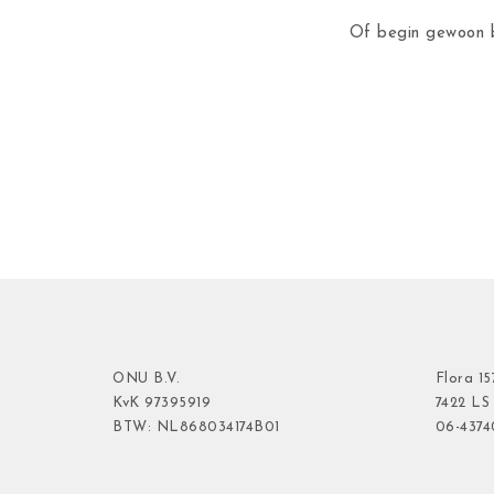
Of begin gewoon b
ONU B.V.
Flora
15
KvK
97395919
7422 LS
BTW: NL868034174B01
06-437