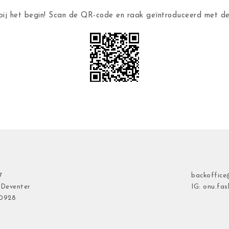
ij het begin! Scan de QR-code en raak geïntroduceerd met 
7
backoffice
 Deventer
IG: onu.fas
40928