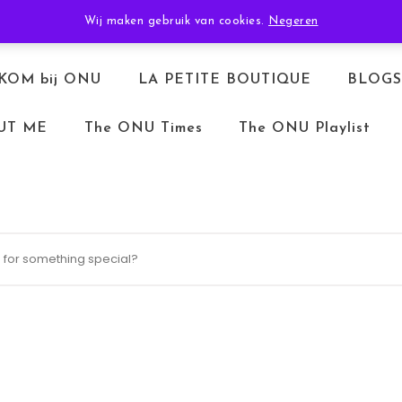
TERUGBETALEN & RETOURNEREN
ALGEMENE VOORWAARDEN
Wij maken gebruik van cookies.
Negeren
KOM bij ONU
LA PETITE BOUTIQUE
BLOGS
UT ME
The ONU Times
The ONU Playlist