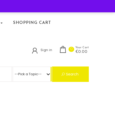
KLACHTENREGELING
SHOPPING CART
Your Cart
0
Sign in
€0.00
Search for:
Search