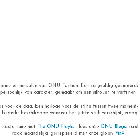
ntieme online salon van ONU Fashion. Een zorgvuldig gecureerde
n, persoonlijk van karakter, gemaakt om een silhouet te verfijne
as voor de dag. Een horloge voor de stilte tussen twee moment
s beperkt beschikbaar; wanneer het juiste stuk verschijnt, vraagt
 relaxte tune met
The ONU Playlist
, lees onze
ONU Blogs
, scro
raak maandelijks geïnspireerd met onze glossy
FinX.