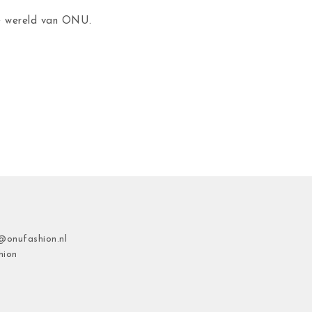
de wereld van ONU.
@onufashion.nl
hion