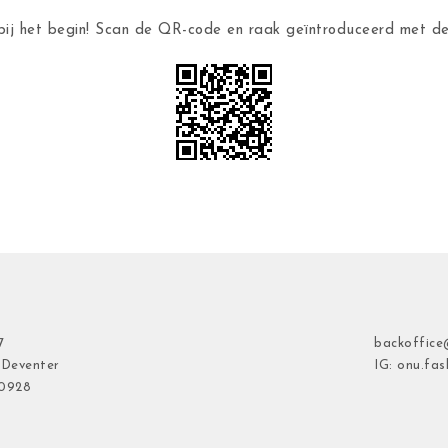
ij het begin! Scan de QR-code en raak geïntroduceerd met 
7
backoffice
 Deventer
IG: onu.fas
40928