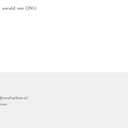
de wereld van ONU.
@onufashion.nl
hion