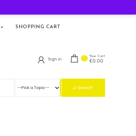
KLACHTENREGELING
SHOPPING CART
Your Cart
0
Sign in
€0.00
Search for:
Search