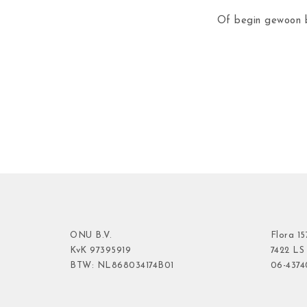
Of begin gewoon b
ONU B.V.
Flora
15
KvK
97395919
7422 LS
BTW: NL868034174B01
06-437