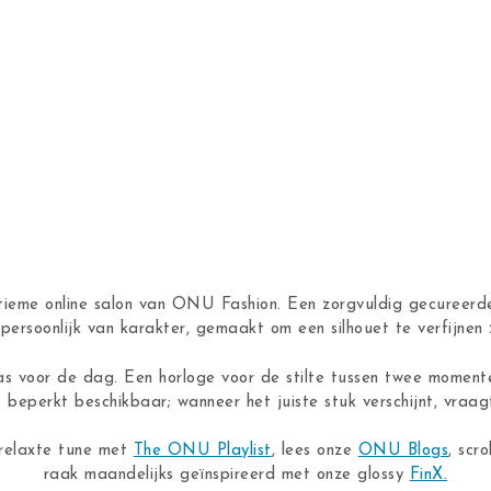
ntieme online salon van ONU Fashion. Een zorgvuldig gecureerde
n, persoonlijk van karakter, gemaakt om een silhouet te verfijne
as voor de dag. Een horloge voor de stilte tussen twee moment
s beperkt beschikbaar; wanneer het juiste stuk verschijnt, vraagt
 relaxte tune met
The ONU Playlist
, lees onze
ONU Blogs
, scro
raak maandelijks geïnspireerd met onze glossy
FinX.