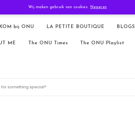
TERUGBETALEN & RETOURNEREN
ALGEMENE VOORWAARDEN
Wij maken gebruik van cookies.
Negeren
KOM bij ONU
LA PETITE BOUTIQUE
BLOGS
UT ME
The ONU Times
The ONU Playlist