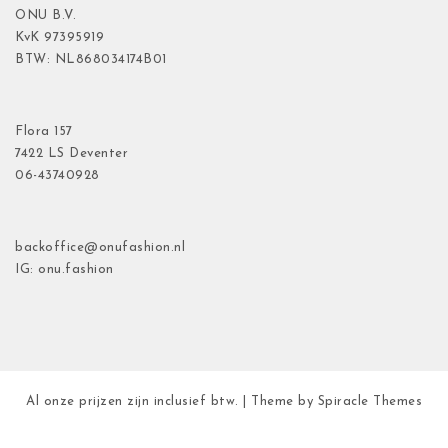
ONU B.V.
KvK
97395919
BTW: NL868034174B01
Flora
157
7422 LS Deventer
06-43740928
backoffice@onufashion.nl
IG: onu.fashion
Al onze prijzen zijn inclusief btw.
| Theme by
Spiracle Themes