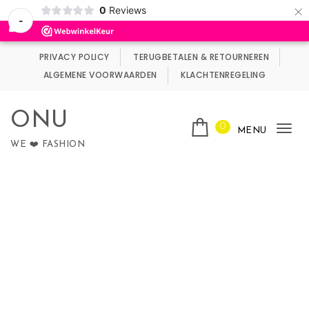
×
0
Reviews
Wij maken gebruik van cookies.
Negeren
-
Skip to content
PRIVACY POLICY
TERUGBETALEN & RETOURNEREN
ALGEMENE VOORWAARDEN
KLACHTENREGELING
ONU
0
MENU
Tog
WE ❤️ FASHION
nav