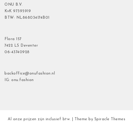
ONU B.V.
KvK
97395919
BTW: NL868034174B01
Flora
157
7422 LS Deventer
06-43740928
backoffice@onufashion.nl
IG: onu.fashion
Al onze prijzen zijn inclusief btw.
| Theme by
Spiracle Themes