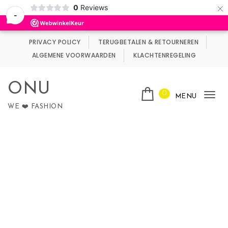
×
0
Reviews
Wij maken gebruik van cookies.
Negeren
-
Skip to content
PRIVACY POLICY
TERUGBETALEN & RETOURNEREN
ALGEMENE VOORWAARDEN
KLACHTENREGELING
ONU
0
MENU
Tog
WE ❤️ FASHION
nav