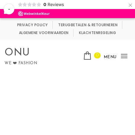
×
0
Reviews
Wij maken gebruik van cookies.
Negeren
-
Skip to content
PRIVACY POLICY
TERUGBETALEN & RETOURNEREN
ALGEMENE VOORWAARDEN
KLACHTENREGELING
ONU
0
MENU
Tog
WE ❤️ FASHION
nav