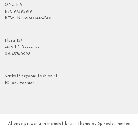
ONU B.V.
KvK
97395919
BTW: NL868034174B01
Flora
157
7422 LS Deventer
06-43740928
backoffice@onufashion.nl
IG: onu.fashion
Al onze prijzen zijn inclusief btw.
| Theme by
Spiracle Themes