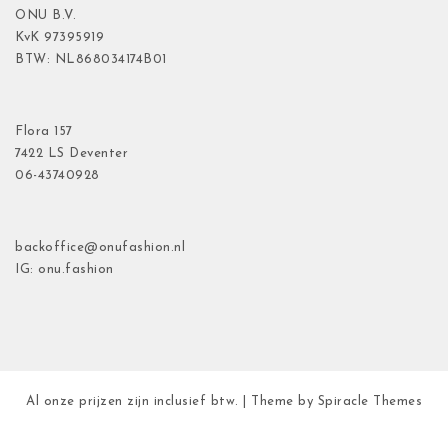
ONU B.V.
KvK
97395919
BTW: NL868034174B01
Flora
157
7422 LS Deventer
06-43740928
backoffice@onufashion.nl
IG: onu.fashion
Al onze prijzen zijn inclusief btw.
| Theme by
Spiracle Themes