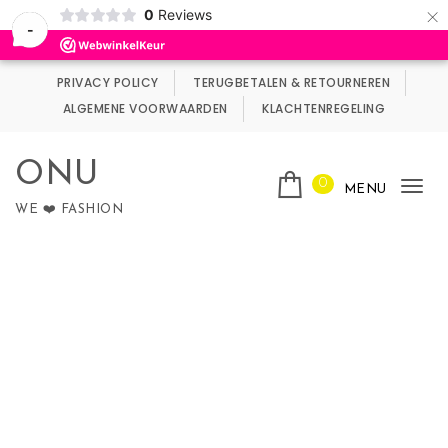
×
0
Reviews
Wij maken gebruik van cookies.
Negeren
-
Skip to content
PRIVACY POLICY
TERUGBETALEN & RETOURNEREN
ALGEMENE VOORWAARDEN
KLACHTENREGELING
ONU
0
MENU
Tog
WE ❤️ FASHION
nav