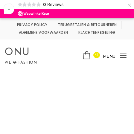
×
0
Reviews
Wij maken gebruik van cookies.
Negeren
-
Skip to content
PRIVACY POLICY
TERUGBETALEN & RETOURNEREN
ALGEMENE VOORWAARDEN
KLACHTENREGELING
ONU
0
MENU
Tog
WE ❤️ FASHION
nav