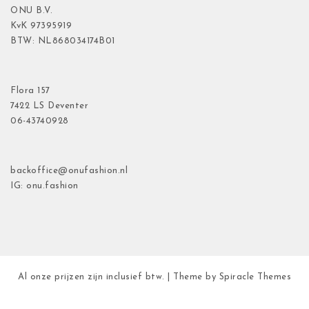
ONU B.V.
KvK
97395919
BTW: NL868034174B01
Flora
157
7422 LS Deventer
06-43740928
backoffice@onufashion.nl
IG: onu.fashion
Al onze prijzen zijn inclusief btw.
| Theme by
Spiracle Themes