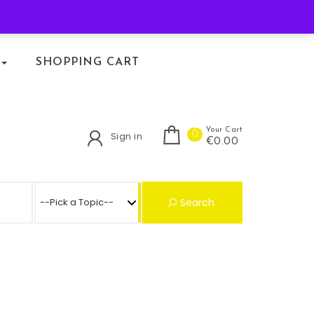
KLACHTENREGELING
SHOPPING CART
Your Cart
0
Sign in
€0.00
Search for:
Search