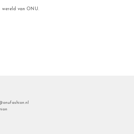
de wereld van ONU.
@onufashion.nl
hion