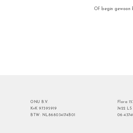
Of begin gewoon b
ONU B.V.
Flora
15
KvK
97395919
7422 LS
BTW: NL868034174B01
06-437