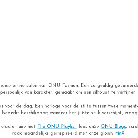
ntieme online salon van ONU Fashion. Een zorgvuldig gecureerde
n, persoonlijk van karakter, gemaakt om een silhouet te verfijne
as voor de dag. Een horloge voor de stilte tussen twee moment
s beperkt beschikbaar; wanneer het juiste stuk verschijnt, vraagt
 relaxte tune met
The ONU Playlist
, lees onze
ONU Blogs
, scro
raak maandelijks geïnspireerd met onze glossy
FinX.