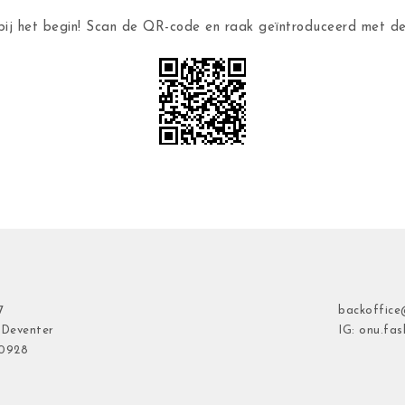
ij het begin! Scan de QR-code en raak geïntroduceerd met 
7
backoffice
 Deventer
IG: onu.fas
40928