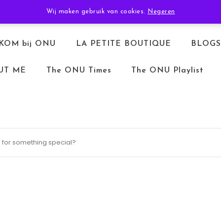
TERUGBETALEN & RETOURNEREN
ALGEMENE VOORWAARDEN
Wij maken gebruik van cookies.
Negeren
KOM bij ONU
LA PETITE BOUTIQUE
BLOGS
UT ME
The ONU Times
The ONU Playlist