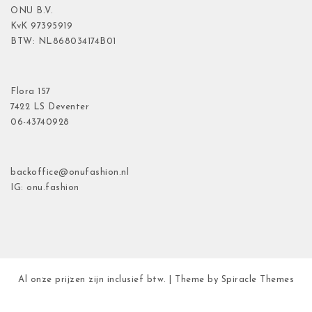
ONU B.V.
KvK
97395919
BTW: NL868034174B01
Flora
157
7422 LS Deventer
06-43740928
backoffice@onufashion.nl
IG: onu.fashion
Al onze prijzen zijn inclusief btw.
| Theme by
Spiracle Themes