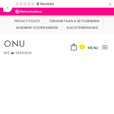
×
0
Reviews
Wij maken gebruik van cookies.
Negeren
-
Skip to content
PRIVACY POLICY
TERUGBETALEN & RETOURNEREN
ALGEMENE VOORWAARDEN
KLACHTENREGELING
ONU
0
MENU
Tog
WE ❤️ FASHION
nav