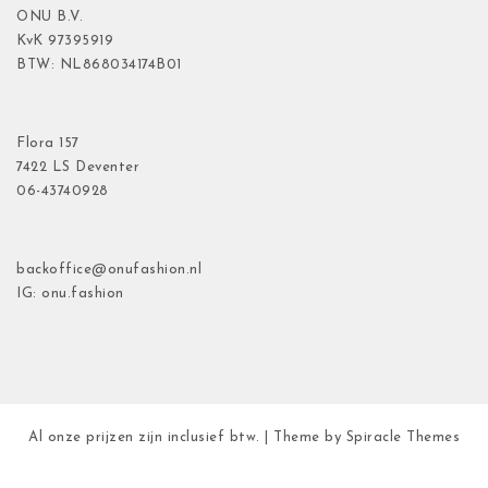
ONU B.V.
KvK
97395919
BTW: NL868034174B01
Flora
157
7422 LS Deventer
06-43740928
backoffice@onufashion.nl
IG: onu.fashion
Al onze prijzen zijn inclusief btw.
| Theme by
Spiracle Themes