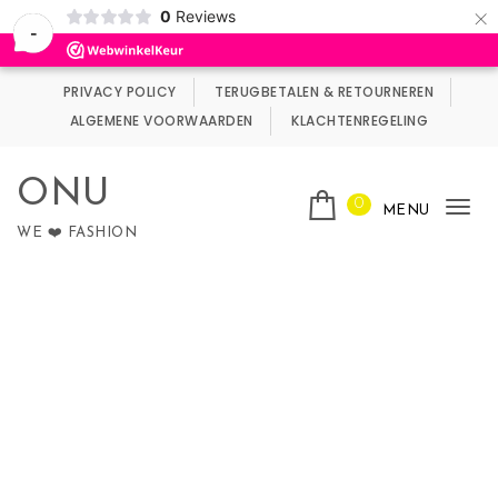
×
0
Reviews
Wij maken gebruik van cookies.
Negeren
-
Skip to content
PRIVACY POLICY
TERUGBETALEN & RETOURNEREN
ALGEMENE VOORWAARDEN
KLACHTENREGELING
ONU
0
MENU
Tog
WE ❤️ FASHION
nav