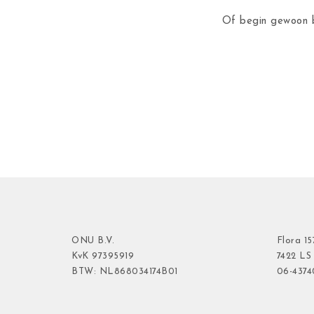
Of begin gewoon b
ONU B.V.
Flora
15
KvK
97395919
7422 LS
BTW: NL868034174B01
06-437