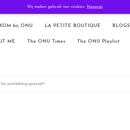
TERUGBETALEN & RETOURNEREN
ALGEMENE VOORWAARDEN
Wij maken gebruik van cookies.
Negeren
KOM bij ONU
LA PETITE BOUTIQUE
BLOGS
UT ME
The ONU Times
The ONU Playlist