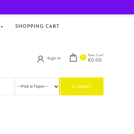
KLACHTENREGELING
SHOPPING CART
Your Cart
0
Sign in
€0.00
Search for:
Search