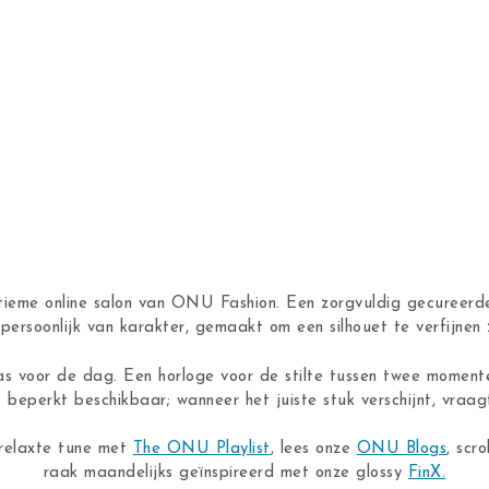
ntieme online salon van ONU Fashion. Een zorgvuldig gecureerde
n, persoonlijk van karakter, gemaakt om een silhouet te verfijne
as voor de dag. Een horloge voor de stilte tussen twee moment
s beperkt beschikbaar; wanneer het juiste stuk verschijnt, vraagt
 relaxte tune met
The ONU Playlist
, lees onze
ONU Blogs
, scro
raak maandelijks geïnspireerd met onze glossy
FinX.