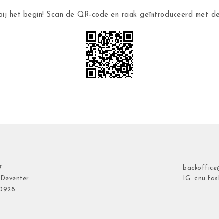
ij het begin! Scan de QR-code en raak geïntroduceerd met 
7
backoffice
 Deventer
IG: onu.fas
40928