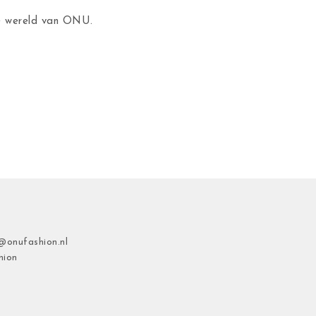
de wereld van ONU.
@onufashion.nl
hion