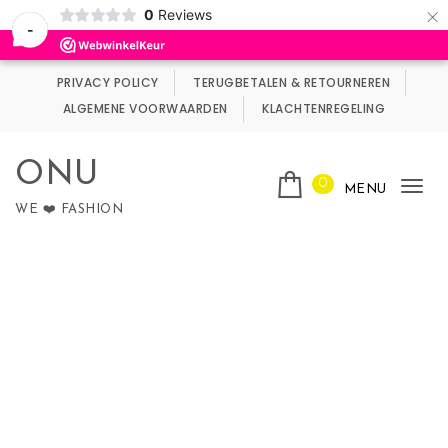
×
0
Reviews
Wij maken gebruik van cookies.
Negeren
-
Skip to content
PRIVACY POLICY
TERUGBETALEN & RETOURNEREN
ALGEMENE VOORWAARDEN
KLACHTENREGELING
ONU
0
MENU
Tog
WE ❤️ FASHION
nav