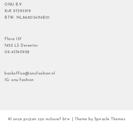
ONU B.V.
KvK
97395919
BTW: NL868034174B01
Flora
157
7422 LS Deventer
06-43740928
backoffice@onufashion.nl
IG: onu.fashion
Al onze prijzen zijn inclusief btw.
| Theme by
Spiracle Themes