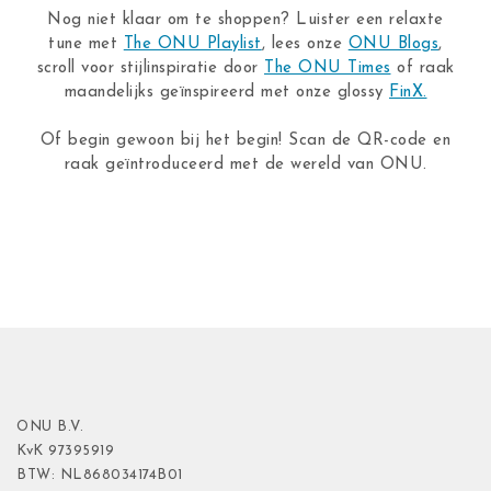
Nog niet klaar om te shoppen? Luister een relaxte
tune met
The ONU Playlist
, lees onze
ONU Blogs
,
scroll voor stijlinspiratie door
The ONU Times
of raak
maandelijks geïnspireerd met onze glossy
FinX.
Of begin gewoon bij het begin! Scan de QR-code en
raak geïntroduceerd met de wereld van ONU.
ONU B.V.
KvK
97395919
BTW: NL868034174B01