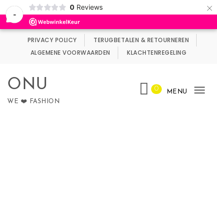
×
0
Reviews
Wij maken gebruik van cookies.
Negeren
-
Skip to content
PRIVACY POLICY
TERUGBETALEN & RETOURNEREN
ALGEMENE VOORWAARDEN
KLACHTENREGELING
ONU
0
MENU
Tog
WE ❤️ FASHION
nav