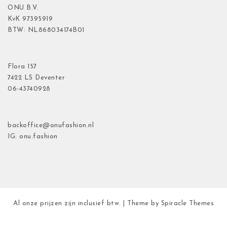
ONU B.V.
KvK
97395919
BTW: NL868034174B01
Flora
157
7422 LS Deventer
06-43740928
backoffice@onufashion.nl
IG: onu.fashion
Al onze prijzen zijn inclusief btw.
| Theme by
Spiracle Themes