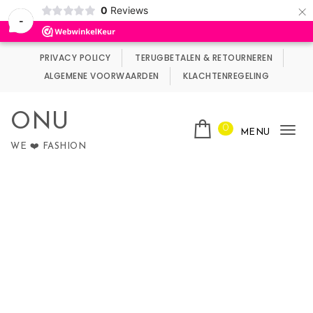
×
0
Reviews
Wij maken gebruik van cookies.
Negeren
-
Skip to content
PRIVACY POLICY
TERUGBETALEN & RETOURNEREN
ALGEMENE VOORWAARDEN
KLACHTENREGELING
ONU
0
MENU
Tog
WE ❤️ FASHION
nav