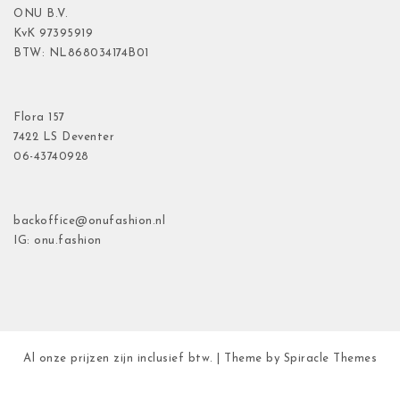
ONU B.V.
KvK
97395919
BTW: NL868034174B01
Flora
157
7422 LS Deventer
06-43740928
backoffice@onufashion.nl
IG: onu.fashion
Al onze prijzen zijn inclusief btw.
| Theme by
Spiracle Themes