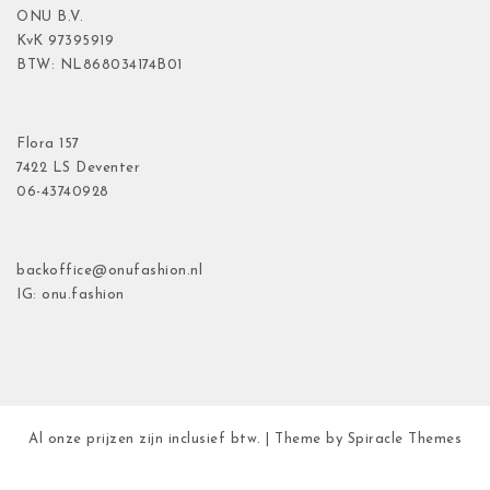
ONU B.V.
KvK
97395919
BTW: NL868034174B01
Flora
157
7422 LS Deventer
06-43740928
backoffice@onufashion.nl
IG: onu.fashion
Al onze prijzen zijn inclusief btw.
| Theme by
Spiracle Themes