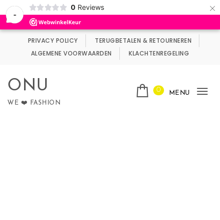
×
0
Reviews
Wij maken gebruik van cookies.
Negeren
-
Skip to content
PRIVACY POLICY
TERUGBETALEN & RETOURNEREN
ALGEMENE VOORWAARDEN
KLACHTENREGELING
ONU
0
MENU
Tog
WE ❤️ FASHION
nav