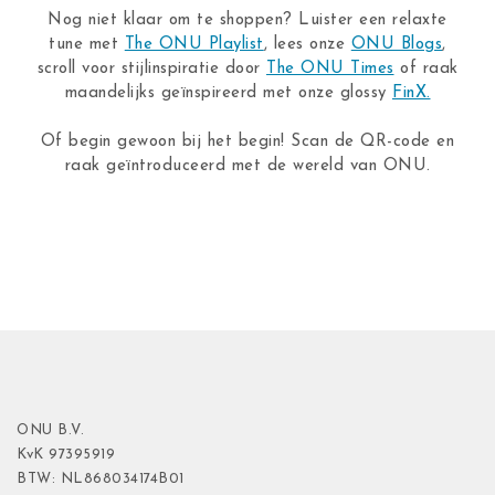
Nog niet klaar om te shoppen? Luister een relaxte
tune met
The ONU Playlist
, lees onze
ONU Blogs
,
scroll voor stijlinspiratie door
The ONU Times
of raak
maandelijks geïnspireerd met onze glossy
FinX.
Of begin gewoon bij het begin! Scan de QR-code en
raak geïntroduceerd met de wereld van ONU.
ONU B.V.
KvK
97395919
BTW: NL868034174B01