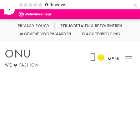
×
0
Reviews
Wij maken gebruik van cookies.
Negeren
-
Skip to content
PRIVACY POLICY
TERUGBETALEN & RETOURNEREN
ALGEMENE VOORWAARDEN
KLACHTENREGELING
ONU
0
MENU
Tog
WE ❤️ FASHION
nav