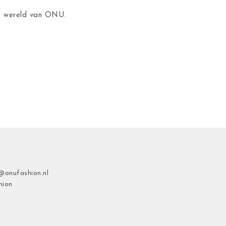
de wereld van ONU.
@onufashion.nl
hion