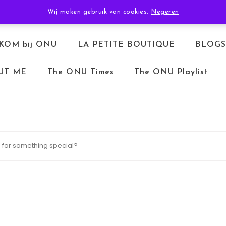
TERUGBETALEN & RETOURNEREN
ALGEMENE VOORWAARDEN
Wij maken gebruik van cookies.
Negeren
KOM bij ONU
LA PETITE BOUTIQUE
BLOGS
UT ME
The ONU Times
The ONU Playlist