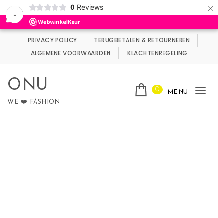
×
0
Reviews
Wij maken gebruik van cookies.
Negeren
-
Skip to content
PRIVACY POLICY
TERUGBETALEN & RETOURNEREN
ALGEMENE VOORWAARDEN
KLACHTENREGELING
ONU
0
MENU
Tog
WE ❤️ FASHION
nav