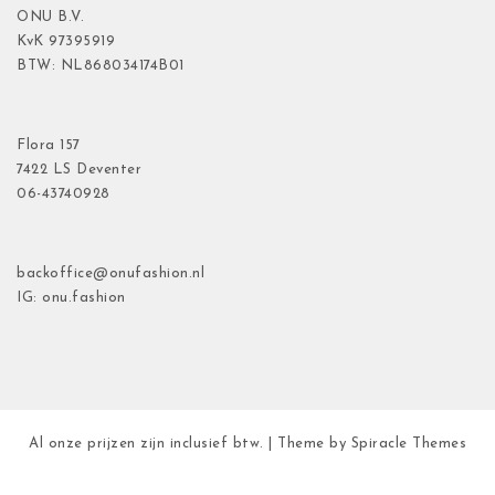
ONU B.V.
KvK
97395919
BTW: NL868034174B01
Flora
157
7422 LS Deventer
06-43740928
backoffice@onufashion.nl
IG: onu.fashion
Al onze prijzen zijn inclusief btw.
| Theme by
Spiracle Themes