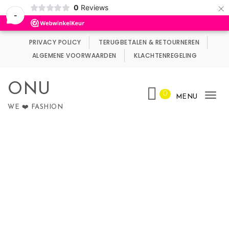
×
0
Reviews
Wij maken gebruik van cookies.
Negeren
-
Skip to content
PRIVACY POLICY
TERUGBETALEN & RETOURNEREN
ALGEMENE VOORWAARDEN
KLACHTENREGELING
ONU
0
MENU
Tog
WE ❤️ FASHION
nav