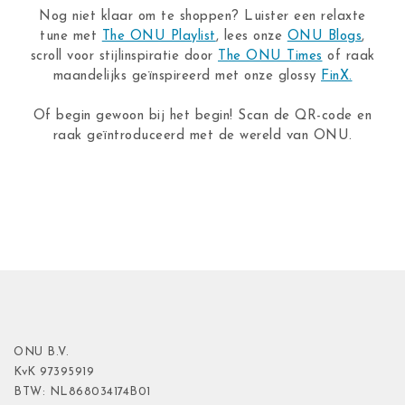
Nog niet klaar om te shoppen? Luister een relaxte
tune met
The ONU Playlist
, lees onze
ONU Blogs
,
scroll voor stijlinspiratie door
The ONU Times
of raak
maandelijks geïnspireerd met onze glossy
FinX.
Of begin gewoon bij het begin! Scan de QR-code en
raak geïntroduceerd met de wereld van ONU.
ONU B.V.
KvK
97395919
BTW: NL868034174B01