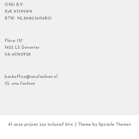
ONU B.V.
KvK
97395919
BTW: NL868034174B01
Flora
157
7422 LS Deventer
06-43740928
backoffice@onufashion.nl
IG: onu.fashion
Al onze prijzen zijn inclusief btw.
| Theme by
Spiracle Themes