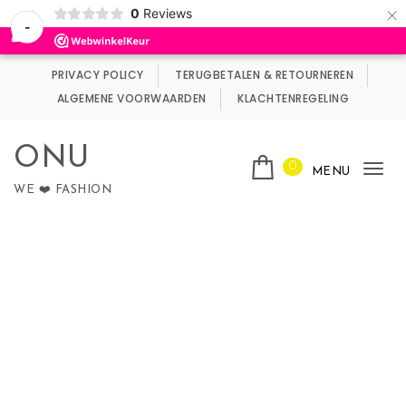
×
0
Reviews
Wij maken gebruik van cookies.
Negeren
-
Skip to content
PRIVACY POLICY
TERUGBETALEN & RETOURNEREN
ALGEMENE VOORWAARDEN
KLACHTENREGELING
ONU
0
MENU
Tog
WE ❤️ FASHION
nav