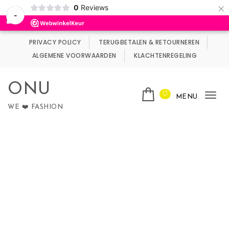
×
0
Reviews
Wij maken gebruik van cookies.
Negeren
-
Skip to content
PRIVACY POLICY
TERUGBETALEN & RETOURNEREN
ALGEMENE VOORWAARDEN
KLACHTENREGELING
ONU
0
MENU
Tog
WE ❤️ FASHION
nav