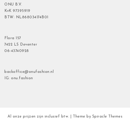
ONU B.V.
KvK
97395919
BTW: NL868034174B01
Flora
157
7422 LS Deventer
06-43740928
backoffice@onufashion.nl
IG: onu.fashion
Al onze prijzen zijn inclusief btw.
| Theme by
Spiracle Themes