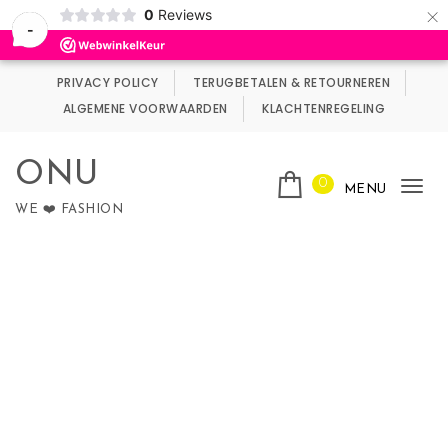
×
0
Reviews
Wij maken gebruik van cookies.
Negeren
-
Skip to content
PRIVACY POLICY
TERUGBETALEN & RETOURNEREN
ALGEMENE VOORWAARDEN
KLACHTENREGELING
ONU
0
MENU
Tog
WE ❤️ FASHION
nav