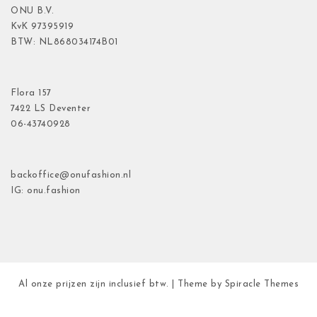
ONU B.V.
KvK
97395919
BTW: NL868034174B01
Flora
157
7422 LS Deventer
06-43740928
backoffice@onufashion.nl
IG: onu.fashion
Al onze prijzen zijn inclusief btw.
| Theme by
Spiracle Themes