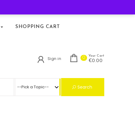
KLACHTENREGELING
SHOPPING CART
Your Cart
0
Sign in
€0.00
Search for:
Search