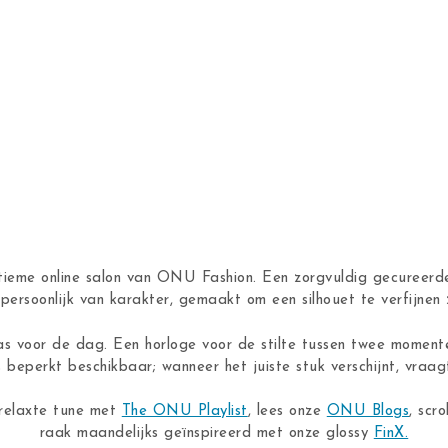
ntieme online salon van ONU Fashion. Een zorgvuldig gecureerde
n, persoonlijk van karakter, gemaakt om een silhouet te verfijne
as voor de dag. Een horloge voor de stilte tussen twee moment
s beperkt beschikbaar; wanneer het juiste stuk verschijnt, vraagt
 relaxte tune met
The ONU Playlist
, lees onze
ONU Blogs
, scro
raak maandelijks geïnspireerd met onze glossy
FinX.