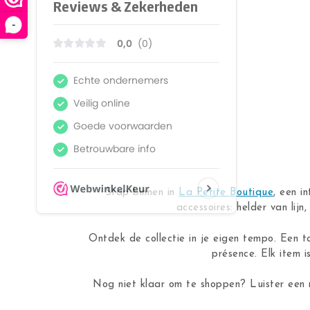
-
Stap binnen in
La Petite Boutique
, een i
accessoires: helder van lij
Ontdek de collectie in je eigen tempo. Een t
présence. Elk item i
Nog niet klaar om te shoppen? Luister een