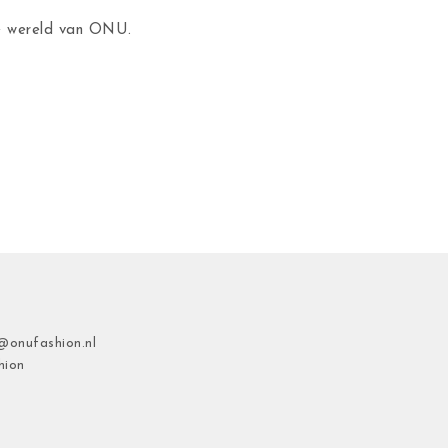
de wereld van ONU.
@onufashion.nl
hion