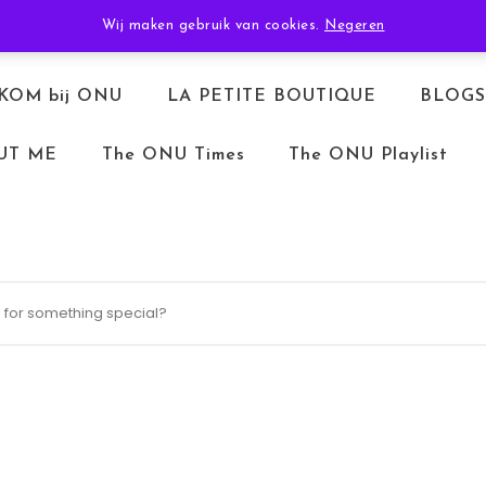
TERUGBETALEN & RETOURNEREN
ALGEMENE VOORWAARDEN
Wij maken gebruik van cookies.
Negeren
KOM bij ONU
LA PETITE BOUTIQUE
BLOGS
UT ME
The ONU Times
The ONU Playlist