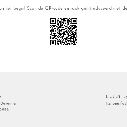
ij het begin! Scan de QR-code en raak geïntroduceerd met 
7
backoffice
 Deventer
IG: onu.fas
40928