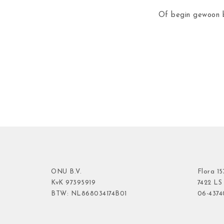
Of begin gewoon b
ONU B.V.
Flora
15
KvK
97395919
7422 LS
BTW: NL868034174B01
06-437