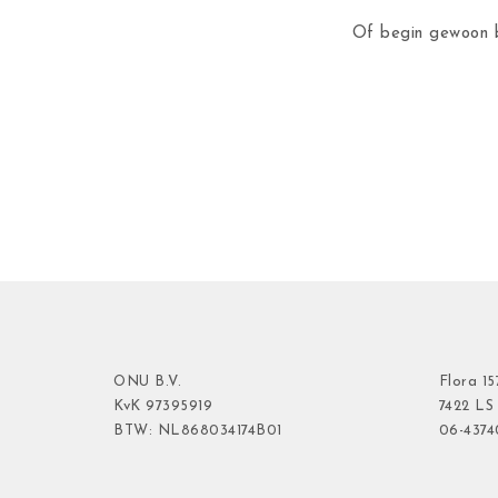
Of begin gewoon b
ONU B.V.
Flora
15
KvK
97395919
7422 LS
BTW: NL868034174B01
06-437