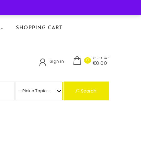
KLACHTENREGELING
SHOPPING CART
Your Cart
0
Sign in
€0.00
Search for:
Search