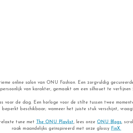
ntieme online salon van ONU Fashion. Een zorgvuldig gecureerde
n, persoonlijk van karakter, gemaakt om een silhouet te verfijne
as voor de dag. Een horloge voor de stilte tussen twee moment
s beperkt beschikbaar; wanneer het juiste stuk verschijnt, vraagt
 relaxte tune met
The ONU Playlist
, lees onze
ONU Blogs
, scro
raak maandelijks geïnspireerd met onze glossy
FinX.