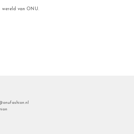
de wereld van ONU.
@onufashion.nl
hion