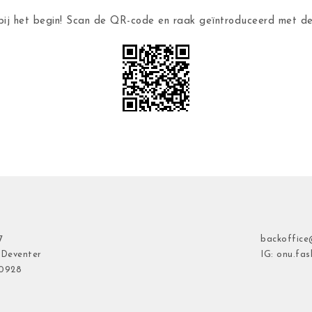
ij het begin! Scan de QR-code en raak geïntroduceerd met 
7
backoffice
 Deventer
IG: onu.fas
40928