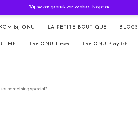
TERUGBETALEN & RETOURNEREN
ALGEMENE VOORWAARDEN
Wij maken gebruik van cookies.
Negeren
KOM bij ONU
LA PETITE BOUTIQUE
BLOGS
UT ME
The ONU Times
The ONU Playlist