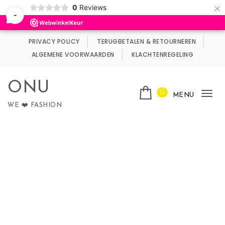
×
0
Reviews
Wij maken gebruik van cookies.
Negeren
-
Skip to content
PRIVACY POLICY
TERUGBETALEN & RETOURNEREN
ALGEMENE VOORWAARDEN
KLACHTENREGELING
ONU
0
MENU
Tog
WE ❤️ FASHION
nav