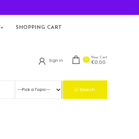
KLACHTENREGELING
SHOPPING CART
Your Cart
0
Sign in
€0.00
Search for:
Search