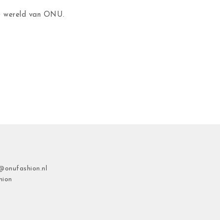
de wereld van ONU.
@onufashion.nl
hion