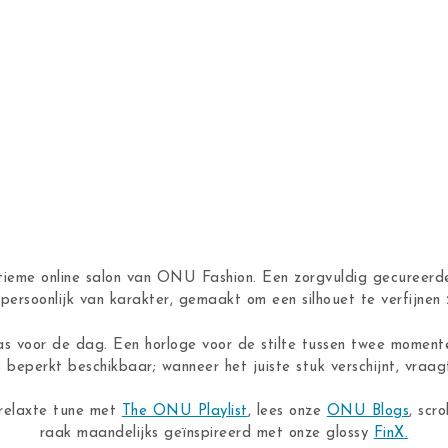
ntieme online salon van ONU Fashion. Een zorgvuldig gecureerde
n, persoonlijk van karakter, gemaakt om een silhouet te verfijne
as voor de dag. Een horloge voor de stilte tussen twee moment
s beperkt beschikbaar; wanneer het juiste stuk verschijnt, vraagt
 relaxte tune met
The ONU Playlist
, lees onze
ONU Blogs
, scro
raak maandelijks geïnspireerd met onze glossy
FinX.