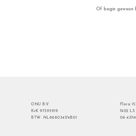
Of begin gewoon b
ONU B.V.
Flora
15
KvK
97395919
7422 LS
BTW: NL868034174B01
06-437