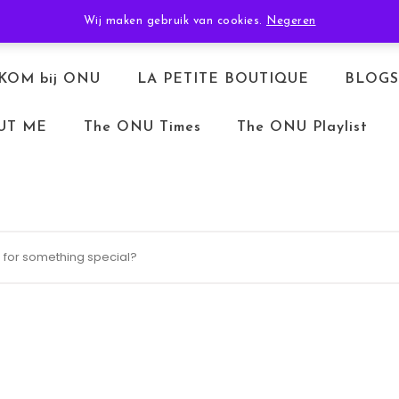
TERUGBETALEN & RETOURNEREN
ALGEMENE VOORWAARDEN
Wij maken gebruik van cookies.
Negeren
KOM bij ONU
LA PETITE BOUTIQUE
BLOGS
UT ME
The ONU Times
The ONU Playlist