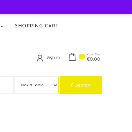
KLACHTENREGELING
SHOPPING CART
Your Cart
0
Sign in
€0.00
Search for:
Search