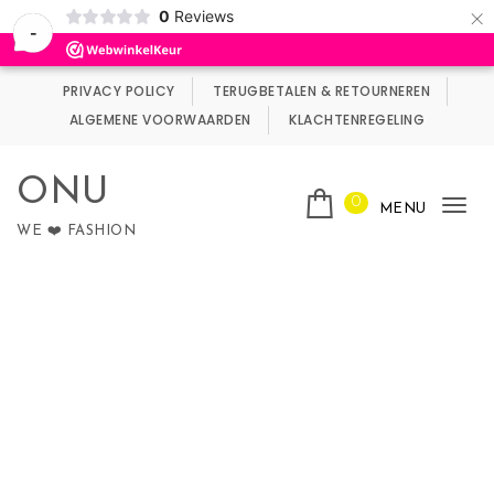
×
0
Reviews
Wij maken gebruik van cookies.
Negeren
-
Skip to content
PRIVACY POLICY
TERUGBETALEN & RETOURNEREN
ALGEMENE VOORWAARDEN
KLACHTENREGELING
ONU
0
MENU
Tog
WE ❤️ FASHION
nav