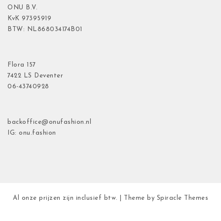
ONU B.V.
KvK
97395919
BTW: NL868034174B01
Flora
157
7422 LS Deventer
06-43740928
backoffice@onufashion.nl
IG: onu.fashion
Al onze prijzen zijn inclusief btw.
| Theme by
Spiracle Themes