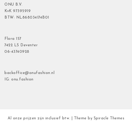
ONU B.V.
KvK
97395919
BTW: NL868034174B01
Flora
157
7422 LS Deventer
06-43740928
backoffice@onufashion.nl
IG: onu.fashion
Al onze prijzen zijn inclusief btw.
| Theme by
Spiracle Themes