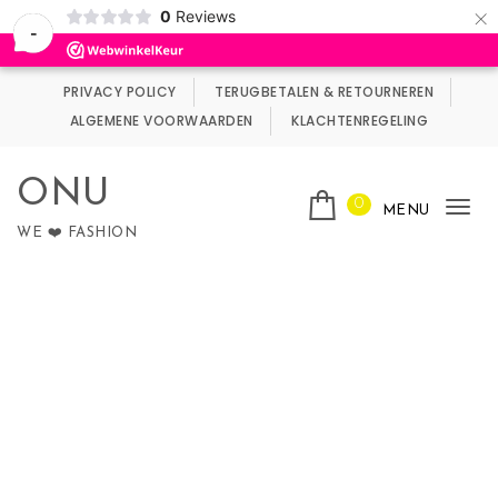
×
0
Reviews
Wij maken gebruik van cookies.
Negeren
-
Skip to content
PRIVACY POLICY
TERUGBETALEN & RETOURNEREN
ALGEMENE VOORWAARDEN
KLACHTENREGELING
ONU
0
MENU
Tog
WE ❤️ FASHION
nav