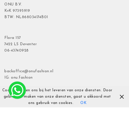
ONU B.V.
KvK
97395919
BTW: NL868034174B01
Flora
157
7422 LS Deventer
06-43740928
backoffice@onufashion.nl
IG: onu.fashion
Cookies helpen ons bij het leveren van onze diensten. Door
gebruik te maken van onze diensten, gaat u akkoord met
ons gebruik van cookies.
OK
Al onze prijzen zijn inclusief btw.
| Theme by
Spiracle Themes