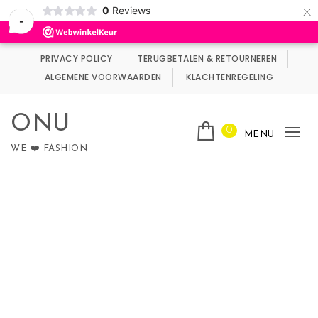
×
0
Reviews
Wij maken gebruik van cookies.
Negeren
-
Skip to content
PRIVACY POLICY
TERUGBETALEN & RETOURNEREN
ALGEMENE VOORWAARDEN
KLACHTENREGELING
ONU
0
MENU
Tog
WE ❤️ FASHION
nav