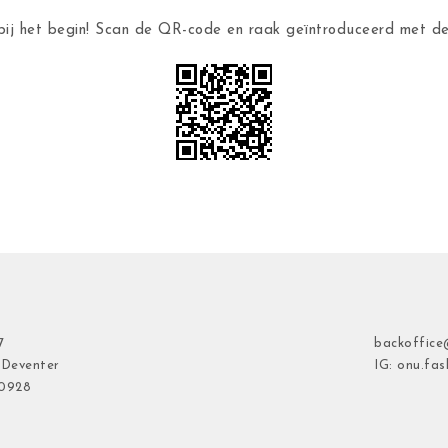
ij het begin! Scan de QR-code en raak geïntroduceerd met 
7
backoffice
 Deventer
IG: onu.fas
40928