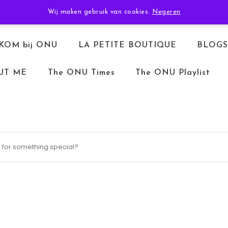
TERUGBETALEN & RETOURNEREN
ALGEMENE VOORWAARDEN
Wij maken gebruik van cookies.
Negeren
KOM bij ONU
LA PETITE BOUTIQUE
BLOGS
UT ME
The ONU Times
The ONU Playlist