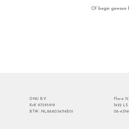
Of begin gewoon b
ONU B.V.
Flora
15
KvK
97395919
7422 LS
BTW: NL868034174B01
06-437