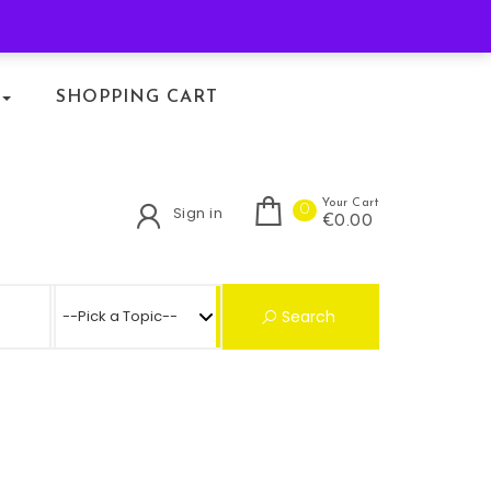
KLACHTENREGELING
SHOPPING CART
Your Cart
0
Sign in
€0.00
Search for:
Search