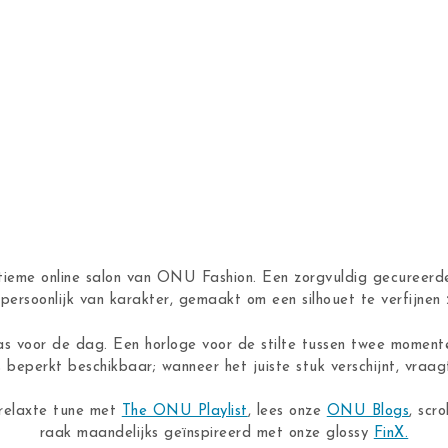
ntieme online salon van ONU Fashion. Een zorgvuldig gecureerde
n, persoonlijk van karakter, gemaakt om een silhouet te verfijne
as voor de dag. Een horloge voor de stilte tussen twee moment
s beperkt beschikbaar; wanneer het juiste stuk verschijnt, vraagt
 relaxte tune met
The ONU Playlist
, lees onze
ONU Blogs
, scro
raak maandelijks geïnspireerd met onze glossy
FinX.