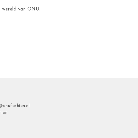
de wereld van ONU.
@onufashion.nl
hion