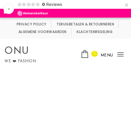
×
0
Reviews
Wij maken gebruik van cookies.
Negeren
-
Skip to content
PRIVACY POLICY
TERUGBETALEN & RETOURNEREN
ALGEMENE VOORWAARDEN
KLACHTENREGELING
ONU
0
MENU
Tog
WE ❤️ FASHION
nav