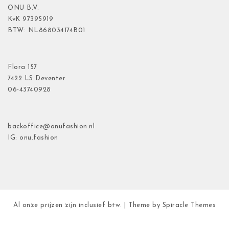
ONU B.V.
KvK
97395919
BTW: NL868034174B01
Flora
157
7422 LS Deventer
06-43740928
backoffice@onufashion.nl
IG: onu.fashion
Al onze prijzen zijn inclusief btw.
| Theme by
Spiracle Themes