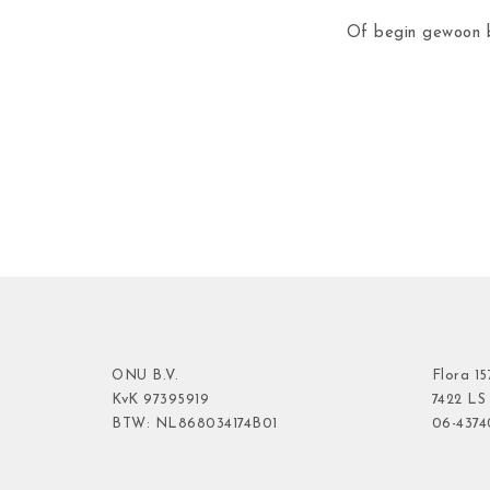
Of begin gewoon b
ONU B.V.
Flora
15
KvK
97395919
7422 LS
BTW: NL868034174B01
06-437