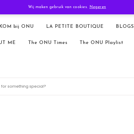
TERUGBETALEN & RETOURNEREN
ALGEMENE VOORWAARDEN
Wij maken gebruik van cookies.
Negeren
KOM bij ONU
LA PETITE BOUTIQUE
BLOGS
UT ME
The ONU Times
The ONU Playlist