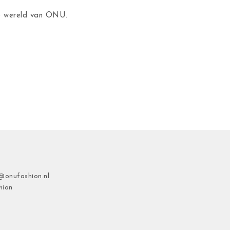
de wereld van ONU.
@onufashion.nl
hion