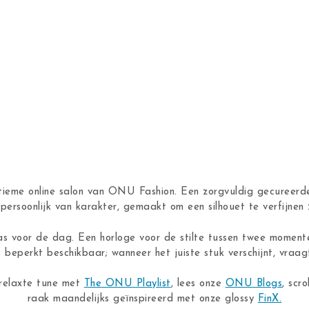
ntieme online salon van ONU Fashion. Een zorgvuldig gecureerde
n, persoonlijk van karakter, gemaakt om een silhouet te verfijne
as voor de dag. Een horloge voor de stilte tussen twee moment
s beperkt beschikbaar; wanneer het juiste stuk verschijnt, vraagt
 relaxte tune met
The ONU Playlist
, lees onze
ONU Blogs
, scro
raak maandelijks geïnspireerd met onze glossy
FinX.