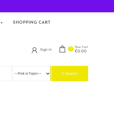
KLACHTENREGELING
SHOPPING CART
Your Cart
0
Sign in
€0.00
Search for:
Search