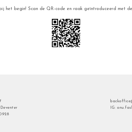
ij het begin! Scan de QR-code en raak geïntroduceerd met 
7
backoffice
 Deventer
IG: onu.fas
40928