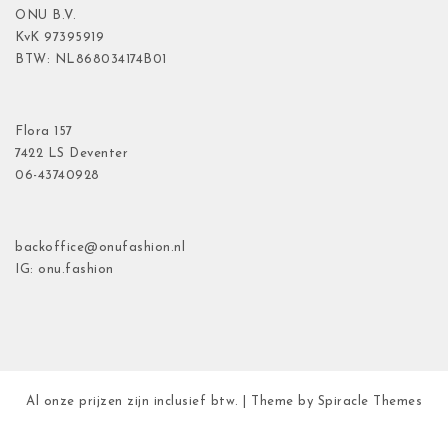
ONU B.V.
KvK
97395919
BTW: NL868034174B01
Flora
157
7422 LS Deventer
06-43740928
backoffice@onufashion.nl
IG: onu.fashion
Al onze prijzen zijn inclusief btw.
| Theme by
Spiracle Themes