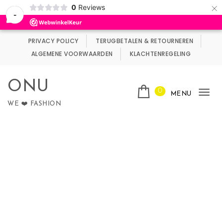
×
0
Reviews
Wij maken gebruik van cookies.
Negeren
-
Skip to content
PRIVACY POLICY
TERUGBETALEN & RETOURNEREN
ALGEMENE VOORWAARDEN
KLACHTENREGELING
ONU
0
MENU
Tog
WE ❤️ FASHION
nav