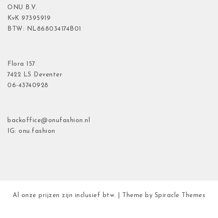
ONU B.V.
KvK
97395919
BTW: NL868034174B01
Flora
157
7422 LS Deventer
06-43740928
backoffice@onufashion.nl
IG: onu.fashion
Al onze prijzen zijn inclusief btw.
| Theme by
Spiracle Themes