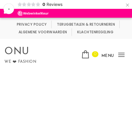
×
0
Reviews
Wij maken gebruik van cookies.
Negeren
-
Skip to content
PRIVACY POLICY
TERUGBETALEN & RETOURNEREN
ALGEMENE VOORWAARDEN
KLACHTENREGELING
ONU
0
MENU
Tog
WE ❤️ FASHION
nav