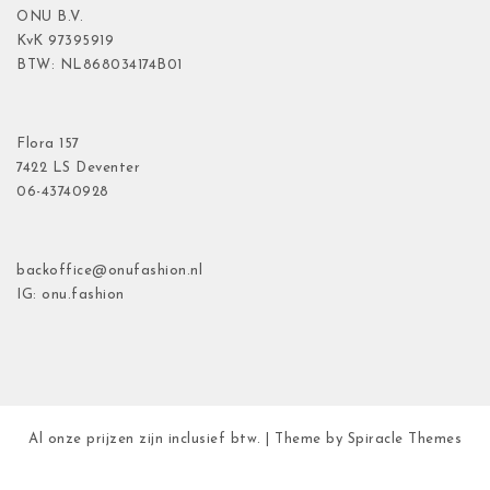
ONU B.V.
KvK
97395919
BTW: NL868034174B01
Flora
157
7422 LS Deventer
06-43740928
backoffice@onufashion.nl
IG: onu.fashion
Al onze prijzen zijn inclusief btw.
| Theme by
Spiracle Themes