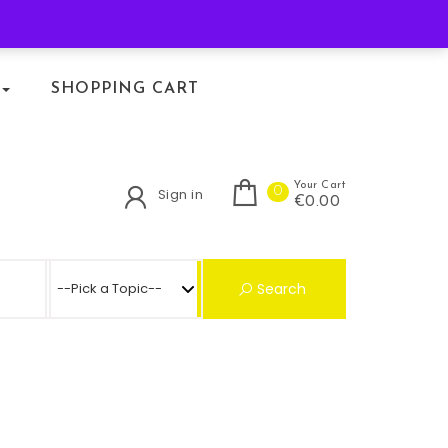
KLACHTENREGELING
SHOPPING CART
Your Cart
0
Sign in
€0.00
Search for:
Search