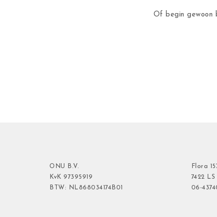
Of begin gewoon b
ONU B.V.
Flora
15
KvK
97395919
7422 LS
BTW: NL868034174B01
06-437