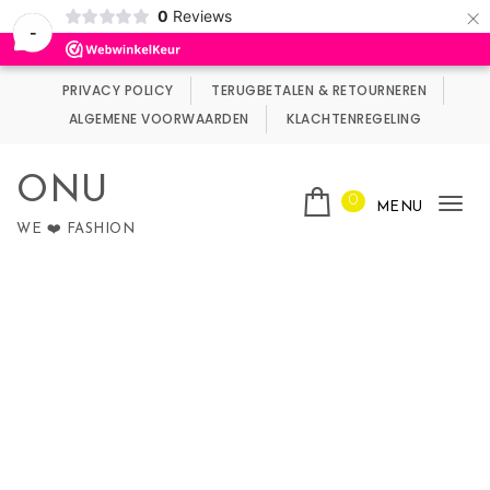
×
0
Reviews
Wij maken gebruik van cookies.
Negeren
-
Skip to content
PRIVACY POLICY
TERUGBETALEN & RETOURNEREN
ALGEMENE VOORWAARDEN
KLACHTENREGELING
ONU
0
MENU
Tog
WE ❤️ FASHION
nav