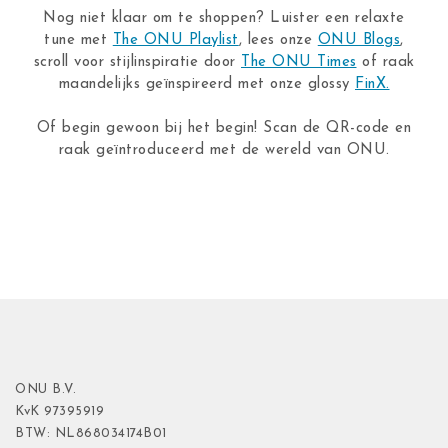
Nog niet klaar om te shoppen? Luister een relaxte
tune met
The ONU Playlist
, lees onze
ONU Blogs
,
scroll voor stijlinspiratie door
The ONU Times
of raak
maandelijks geïnspireerd met onze glossy
FinX.
Of begin gewoon bij het begin! Scan de QR-code en
raak geïntroduceerd met de wereld van ONU.
ONU B.V.
KvK
97395919
BTW: NL868034174B01